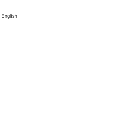
طلب معاودة الاتصال
English